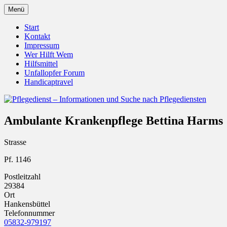
Zum
Menü
Inhalt
Pflegedienst.de ist ein Angebot vom
Pflegedienst – Informationen
springen
Start
Unfallopfer – Hilfswerk
Kontakt
und Suche nach Pflegediensten
Impressum
Wer Hilft Wem
Hilfsmittel
Unfallopfer Forum
Handicaptravel
Ambulante Krankenpflege Bettina Harms
Strasse
Pf. 1146
Postleitzahl
29384
Ort
Hankensbüttel
Telefonnummer
05832-979197