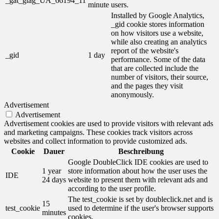
_gat_gtag_UA_66194_11
minute
users.
Installed by Google Analytics,
_gid cookie stores information
on how visitors use a website,
while also creating an analytics
report of the website's
_gid
1 day
performance. Some of the data
that are collected include the
number of visitors, their source,
and the pages they visit
anonymously.
Advertisement
Advertisement
Advertisement cookies are used to provide visitors with relevant ads
and marketing campaigns. These cookies track visitors across
websites and collect information to provide customized ads.
Cookie
Dauer
Beschreibung
Google DoubleClick IDE cookies are used to
1 year
store information about how the user uses the
IDE
24 days
website to present them with relevant ads and
according to the user profile.
The test_cookie is set by doubleclick.net and is
15
test_cookie
used to determine if the user's browser supports
minutes
cookies.