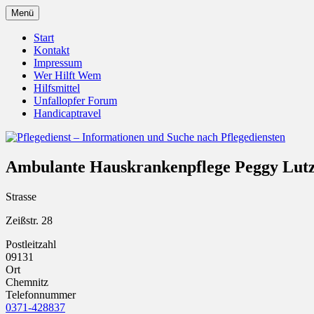
Zum
Menü
Inhalt
Pflegedienst.de ist ein Angebot vom Unfall
Pflegedienst – Informationen u
springen
Start
Kontakt
Impressum
Wer Hilft Wem
Hilfsmittel
Unfallopfer Forum
Handicaptravel
Ambulante Hauskrankenpflege Peggy Lut
Strasse
Zeißstr. 28
Postleitzahl
09131
Ort
Chemnitz
Telefonnummer
0371-428837