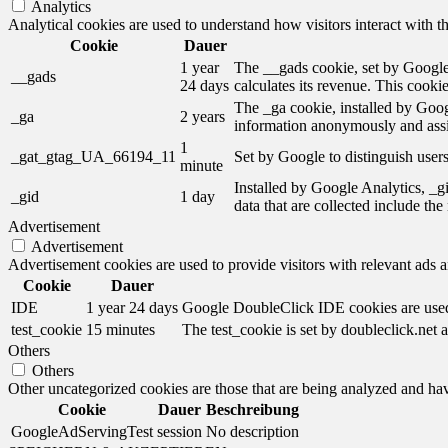
Analytics
Analytical cookies are used to understand how visitors interact with th
Cookie
Dauer
1 year
The __gads cookie, set by Google,
__gads
24 days
calculates its revenue. This cooki
The _ga cookie, installed by Googl
_ga
2 years
information anonymously and assi
1
_gat_gtag_UA_66194_11
Set by Google to distinguish users
minute
Installed by Google Analytics, _gi
_gid
1 day
data that are collected include th
Advertisement
Advertisement
Advertisement cookies are used to provide visitors with relevant ads 
Cookie
Dauer
IDE
1 year 24 days
Google DoubleClick IDE cookies are used t
test_cookie
15 minutes
The test_cookie is set by doubleclick.net a
Others
Others
Other uncategorized cookies are those that are being analyzed and have
Cookie
Dauer
Beschreibung
GoogleAdServingTest
session
No description