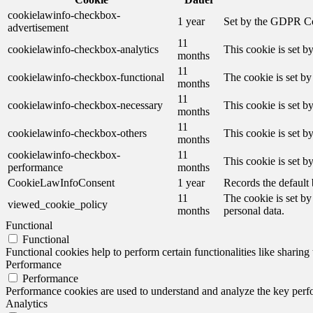
cookielawinfo-checkbox-
1 year
Set by the GDPR Cook
advertisement
11
cookielawinfo-checkbox-analytics
This cookie is set b
months
11
cookielawinfo-checkbox-functional
The cookie is set by
months
11
cookielawinfo-checkbox-necessary
This cookie is set b
months
11
cookielawinfo-checkbox-others
This cookie is set b
months
cookielawinfo-checkbox-
11
This cookie is set 
performance
months
CookieLawInfoConsent
1 year
Records the default 
11
The cookie is set by
viewed_cookie_policy
months
personal data.
Functional
Functional
Functional cookies help to perform certain functionalities like sharing 
Performance
Performance
Performance cookies are used to understand and analyze the key perfor
Analytics