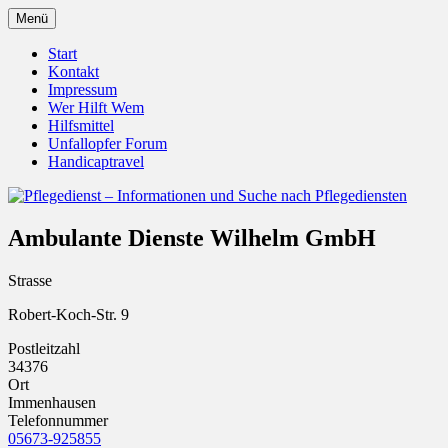
Zum
Menü
Inhalt
Pflegedienst.de ist ein Angebot vom
Pflegedienst – Informationen
springen
Start
Unfallopfer – Hilfswerk
Kontakt
und Suche nach Pflegediensten
Impressum
Wer Hilft Wem
Hilfsmittel
Unfallopfer Forum
Handicaptravel
Ambulante Dienste Wilhelm GmbH
Strasse
Robert-Koch-Str. 9
Postleitzahl
34376
Ort
Immenhausen
Telefonnummer
05673-925855