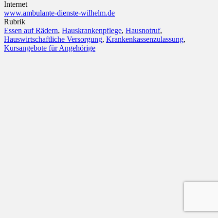
Internet
www.ambulante-dienste-wilhelm.de
Rubrik
Essen auf Rädern
,
Hauskrankenpflege
,
Hausnotruf
,
Hauswirtschaftliche Versorgung
,
Krankenkassenzulassung
,
Kursangebote für Angehörige