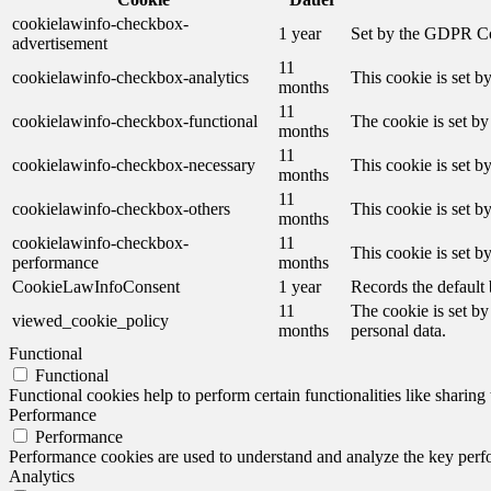
cookielawinfo-checkbox-
1 year
Set by the GDPR Cook
advertisement
11
cookielawinfo-checkbox-analytics
This cookie is set b
months
11
cookielawinfo-checkbox-functional
The cookie is set by
months
11
cookielawinfo-checkbox-necessary
This cookie is set b
months
11
cookielawinfo-checkbox-others
This cookie is set b
months
cookielawinfo-checkbox-
11
This cookie is set 
performance
months
CookieLawInfoConsent
1 year
Records the default 
11
The cookie is set by
viewed_cookie_policy
months
personal data.
Functional
Functional
Functional cookies help to perform certain functionalities like sharing 
Performance
Performance
Performance cookies are used to understand and analyze the key perfor
Analytics