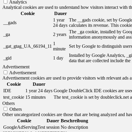
Analytics
Analytical cookies are used to understand how visitors interact with th
Cookie
Dauer
1 year
The __gads cookie, set by Google,
__gads
24 days
calculates its revenue. This cooki
The _ga cookie, installed by Googl
_ga
2 years
information anonymously and assi
1
_gat_gtag_UA_66194_11
Set by Google to distinguish users
minute
Installed by Google Analytics, _gi
_gid
1 day
data that are collected include th
Advertisement
Advertisement
Advertisement cookies are used to provide visitors with relevant ads 
Cookie
Dauer
IDE
1 year 24 days
Google DoubleClick IDE cookies are used t
test_cookie
15 minutes
The test_cookie is set by doubleclick.net a
Others
Others
Other uncategorized cookies are those that are being analyzed and have
Cookie
Dauer
Beschreibung
GoogleAdServingTest
session
No description