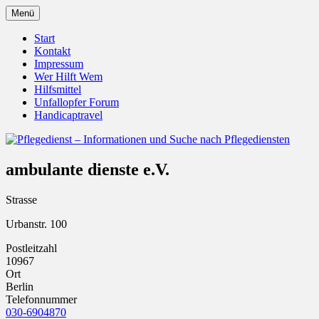
Zum
Menü
Inhalt
Pflegedienst.de ist ein Angebot vom Unfall
Pflegedienst – Informationen u
springen
Start
Kontakt
Impressum
Wer Hilft Wem
Hilfsmittel
Unfallopfer Forum
Handicaptravel
ambulante dienste e.V.
Strasse
Urbanstr. 100
Postleitzahl
10967
Ort
Berlin
Telefonnummer
030-6904870