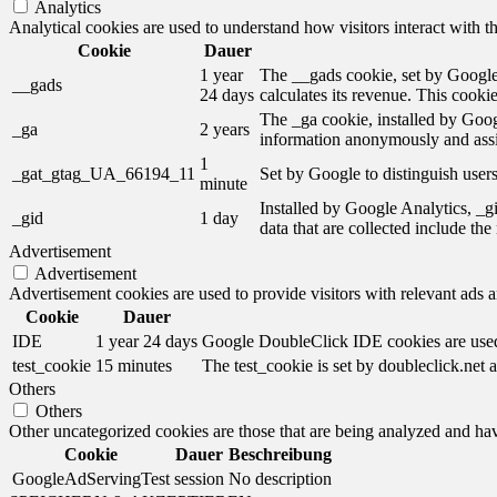
Analytics
Analytical cookies are used to understand how visitors interact with th
Cookie
Dauer
1 year
The __gads cookie, set by Google,
__gads
24 days
calculates its revenue. This cooki
The _ga cookie, installed by Googl
_ga
2 years
information anonymously and assi
1
_gat_gtag_UA_66194_11
Set by Google to distinguish users
minute
Installed by Google Analytics, _gi
_gid
1 day
data that are collected include th
Advertisement
Advertisement
Advertisement cookies are used to provide visitors with relevant ads 
Cookie
Dauer
IDE
1 year 24 days
Google DoubleClick IDE cookies are used t
test_cookie
15 minutes
The test_cookie is set by doubleclick.net a
Others
Others
Other uncategorized cookies are those that are being analyzed and have
Cookie
Dauer
Beschreibung
GoogleAdServingTest
session
No description