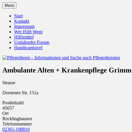
Zum
Menü
Inhalt
Pflegedienst.de ist ein Angebot vom Unfall
Pflegedienst – Informationen u
springen
Start
Kontakt
Impressum
Wer Hilft Wem
Hilfsmittel
Unfallopfer Forum
Handicaptravel
Ambulante Alten + Krankenpflege Grimm
Strasse
Dorstener Str. 151a
Postleitzahl
45657
Ort
Recklinghausen
Telefonnummer
02361-108810