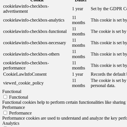
cookielawinfo-checkbox-
1 year
Set by the GDPR Cook
advertisement
11
cookielawinfo-checkbox-analytics
This cookie is set b
months
11
cookielawinfo-checkbox-functional
The cookie is set by
months
11
cookielawinfo-checkbox-necessary
This cookie is set b
months
11
cookielawinfo-checkbox-others
This cookie is set b
months
cookielawinfo-checkbox-
11
This cookie is set 
performance
months
CookieLawInfoConsent
1 year
Records the default 
11
The cookie is set by
viewed_cookie_policy
months
personal data.
Functional
Functional
Functional cookies help to perform certain functionalities like sharing 
Performance
Performance
Performance cookies are used to understand and analyze the key perfor
Analytics