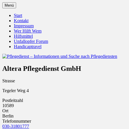
Zum
Menü
Inhalt
Pflegedienst.de ist ein Angebot vom
Pflegedienst – Informationen
springen
Start
Unfallopfer – Hilfswerk
Kontakt
und Suche nach Pflegediensten
Impressum
Wer Hilft Wem
Hilfsmittel
Unfallopfer Forum
Handicaptravel
Altera Pflegedienst GmbH
Strasse
Tegeler Weg 4
Postleitzahl
10589
Ort
Berlin
Telefonnummer
030-31801777