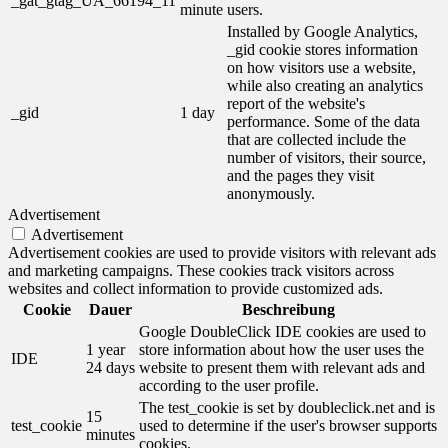
_gat_gtag_UA_66194_11
minute
users.
Installed by Google Analytics,
_gid cookie stores information
on how visitors use a website,
while also creating an analytics
report of the website's
_gid
1 day
performance. Some of the data
that are collected include the
number of visitors, their source,
and the pages they visit
anonymously.
Advertisement
Advertisement
Advertisement cookies are used to provide visitors with relevant ads
and marketing campaigns. These cookies track visitors across
websites and collect information to provide customized ads.
Cookie
Dauer
Beschreibung
Google DoubleClick IDE cookies are used to
1 year
store information about how the user uses the
IDE
24 days
website to present them with relevant ads and
according to the user profile.
The test_cookie is set by doubleclick.net and is
15
test_cookie
used to determine if the user's browser supports
minutes
cookies.