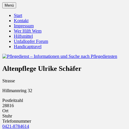
Zum
Menü
Inhalt
Pflegedienst.de ist ein Angebot vom
Pflegedienst – Informationen
springen
Start
Unfallopfer – Hilfswerk
Kontakt
und Suche nach Pflegediensten
Impressum
Wer Hilft Wem
Hilfsmittel
Unfallopfer Forum
Handicaptravel
Altenpflege Ulrike Schäfer
Strasse
Hillmannring 32
Postleitzahl
28816
Ort
Stuhr
Telefonnummer
0421-8784614