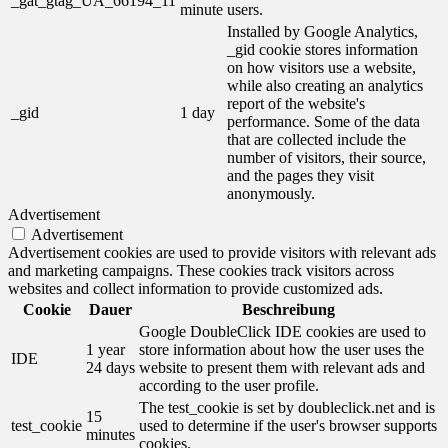
_gat_gtag_UA_66194_11
minute
users.
Installed by Google Analytics,
_gid cookie stores information
on how visitors use a website,
while also creating an analytics
report of the website's
_gid
1 day
performance. Some of the data
that are collected include the
number of visitors, their source,
and the pages they visit
anonymously.
Advertisement
Advertisement
Advertisement cookies are used to provide visitors with relevant ads
and marketing campaigns. These cookies track visitors across
websites and collect information to provide customized ads.
Cookie
Dauer
Beschreibung
Google DoubleClick IDE cookies are used to
1 year
store information about how the user uses the
IDE
24 days
website to present them with relevant ads and
according to the user profile.
The test_cookie is set by doubleclick.net and is
15
test_cookie
used to determine if the user's browser supports
minutes
cookies.