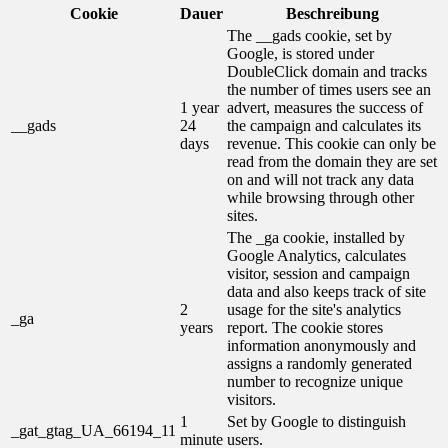
Cookie
Dauer
Beschreibung
The __gads cookie, set by
Google, is stored under
DoubleClick domain and tracks
the number of times users see an
1 year
advert, measures the success of
__gads
24
the campaign and calculates its
days
revenue. This cookie can only be
read from the domain they are set
on and will not track any data
while browsing through other
sites.
The _ga cookie, installed by
Google Analytics, calculates
visitor, session and campaign
data and also keeps track of site
2
usage for the site's analytics
_ga
years
report. The cookie stores
information anonymously and
assigns a randomly generated
number to recognize unique
visitors.
1
Set by Google to distinguish
_gat_gtag_UA_66194_11
minute
users.