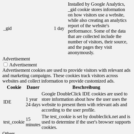
Installed by Google Analytics,
_gid cookie stores information
on how visitors use a website,
while also creating an analytics
report of the website's
_gid
1 day
performance. Some of the data
that are collected include the
number of visitors, their source,
and the pages they visit
anonymously.
Advertisement
Advertisement
Advertisement cookies are used to provide visitors with relevant ads
and marketing campaigns. These cookies track visitors across
websites and collect information to provide customized ads.
Cookie
Dauer
Beschreibung
Google DoubleClick IDE cookies are used to
1 year
store information about how the user uses the
IDE
24 days
website to present them with relevant ads and
according to the user profile.
The test_cookie is set by doubleclick.net and is
15
test_cookie
used to determine if the user's browser supports
minutes
cookies.
Others