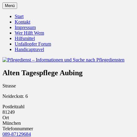
Zum
Menü
Inhalt
Pflegedienst.de ist ein Angebot vom
Pflegedienst – Informationen
springen
Start
Unfallopfer – Hilfswerk
Kontakt
und Suche nach Pflegediensten
Impressum
Wer Hilft Wem
Hilfsmittel
Unfallopfer Forum
Handicaptravel
Alten Tagespflege Aubing
Strasse
Neideckstr. 6
Postleitzahl
81249
Ort
München
Telefonnummer
089-87129684