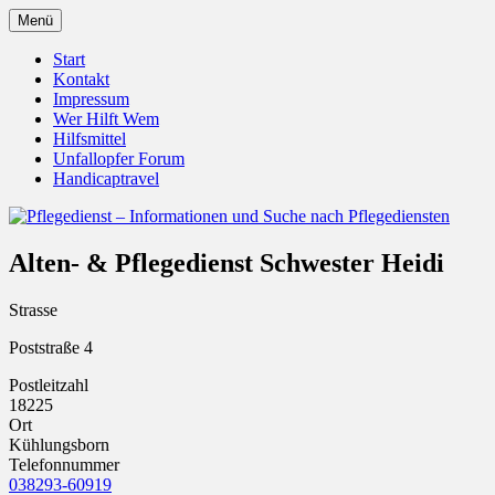
Zum
Menü
Inhalt
Pflegedienst.de ist ein Angebot vom
Pflegedienst – Informationen
springen
Start
Unfallopfer – Hilfswerk
Kontakt
und Suche nach Pflegediensten
Impressum
Wer Hilft Wem
Hilfsmittel
Unfallopfer Forum
Handicaptravel
Alten- & Pflegedienst Schwester Heidi
Strasse
Poststraße 4
Postleitzahl
18225
Ort
Kühlungsborn
Telefonnummer
038293-60919