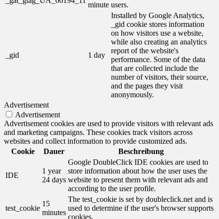
_gat_gtag_UA_66194_11
minute
users.
Installed by Google Analytics,
_gid cookie stores information
on how visitors use a website,
while also creating an analytics
report of the website's
_gid
1 day
performance. Some of the data
that are collected include the
number of visitors, their source,
and the pages they visit
anonymously.
Advertisement
Advertisement
Advertisement cookies are used to provide visitors with relevant ads
and marketing campaigns. These cookies track visitors across
websites and collect information to provide customized ads.
Cookie
Dauer
Beschreibung
Google DoubleClick IDE cookies are used to
1 year
store information about how the user uses the
IDE
24 days
website to present them with relevant ads and
according to the user profile.
The test_cookie is set by doubleclick.net and is
15
test_cookie
used to determine if the user's browser supports
minutes
cookies.