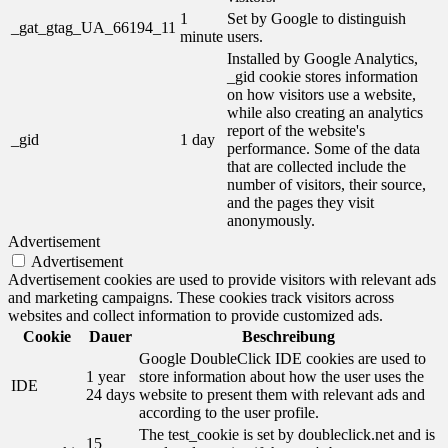
1
Set by Google to distinguish
_gat_gtag_UA_66194_11
minute
users.
Installed by Google Analytics,
_gid cookie stores information
on how visitors use a website,
while also creating an analytics
report of the website's
_gid
1 day
performance. Some of the data
that are collected include the
number of visitors, their source,
and the pages they visit
anonymously.
Advertisement
Advertisement
Advertisement cookies are used to provide visitors with relevant ads
and marketing campaigns. These cookies track visitors across
websites and collect information to provide customized ads.
Cookie
Dauer
Beschreibung
Google DoubleClick IDE cookies are used to
1 year
store information about how the user uses the
IDE
24 days
website to present them with relevant ads and
according to the user profile.
The test_cookie is set by doubleclick.net and is
15