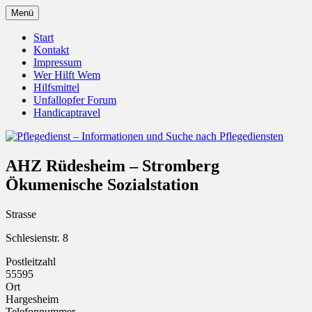
Zum
Menü
Inhalt
Pflegedienst.de ist ein Angebot vom
Pflegedienst – Informationen
springen
Start
Unfallopfer – Hilfswerk
Kontakt
und Suche nach Pflegediensten
Impressum
Wer Hilft Wem
Hilfsmittel
Unfallopfer Forum
Handicaptravel
AHZ Rüdesheim – Stromberg
Ökumenische Sozialstation
Strasse
Schlesienstr. 8
Postleitzahl
55595
Ort
Hargesheim
Telefonnummer