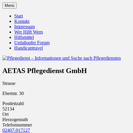
Zum
Menü
Inhalt
Pflegedienst.de ist ein Angebot vom
Pflegedienst – Informationen
springen
Start
Unfallopfer – Hilfswerk
Kontakt
und Suche nach Pflegediensten
Impressum
Wer Hilft Wem
Hilfsmittel
Unfallopfer Forum
Handicaptravel
AETAS Pflegedienst GmbH
Strasse
Ebertstr. 30
Postleitzahl
52134
Ort
Herzogenrath
Telefonnummer
02407-917127