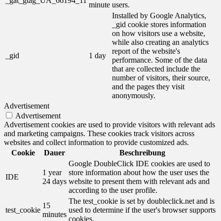
_gat_gtag_UA_66194_11
minute
users.
Installed by Google Analytics,
_gid cookie stores information
on how visitors use a website,
while also creating an analytics
report of the website's
_gid
1 day
performance. Some of the data
that are collected include the
number of visitors, their source,
and the pages they visit
anonymously.
Advertisement
Advertisement
Advertisement cookies are used to provide visitors with relevant ads
and marketing campaigns. These cookies track visitors across
websites and collect information to provide customized ads.
Cookie
Dauer
Beschreibung
Google DoubleClick IDE cookies are used to
1 year
store information about how the user uses the
IDE
24 days
website to present them with relevant ads and
according to the user profile.
The test_cookie is set by doubleclick.net and is
15
test_cookie
used to determine if the user's browser supports
minutes
cookies.