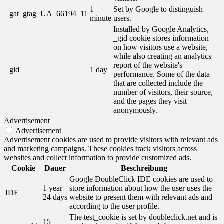
1
Set by Google to distinguish
_gat_gtag_UA_66194_11
minute
users.
Installed by Google Analytics,
_gid cookie stores information
on how visitors use a website,
while also creating an analytics
report of the website's
_gid
1 day
performance. Some of the data
that are collected include the
number of visitors, their source,
and the pages they visit
anonymously.
Advertisement
Advertisement
Advertisement cookies are used to provide visitors with relevant ads
and marketing campaigns. These cookies track visitors across
websites and collect information to provide customized ads.
Cookie
Dauer
Beschreibung
Google DoubleClick IDE cookies are used to
1 year
store information about how the user uses the
IDE
24 days
website to present them with relevant ads and
according to the user profile.
The test_cookie is set by doubleclick.net and is
15