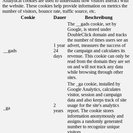
Analytical cookies are used to understand how visitors interact with
the website. These cookies help provide information on metrics the
number of visitors, bounce rate, traffic source, etc.
Cookie
Dauer
Beschreibung
The __gads cookie, set by
Google, is stored under
DoubleClick domain and tracks
the number of times users see an
1 year
advert, measures the success of
__gads
24
the campaign and calculates its
days
revenue. This cookie can only be
read from the domain they are set
on and will not track any data
while browsing through other
sites.
The _ga cookie, installed by
Google Analytics, calculates
visitor, session and campaign
data and also keeps track of site
2
usage for the site's analytics
_ga
years
report. The cookie stores
information anonymously and
assigns a randomly generated
number to recognize unique
visitors.