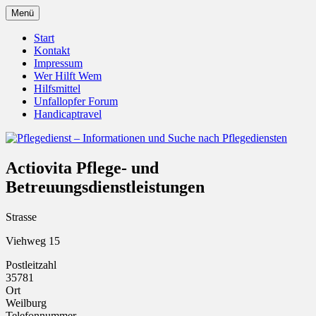
Zum
Menü
Inhalt
Pflegedienst.de ist ein Angebot vom
Pflegedienst – Informationen
springen
Start
Unfallopfer – Hilfswerk
Kontakt
und Suche nach Pflegediensten
Impressum
Wer Hilft Wem
Hilfsmittel
Unfallopfer Forum
Handicaptravel
Actiovita Pflege- und
Betreuungsdienstleistungen
Strasse
Viehweg 15
Postleitzahl
35781
Ort
Weilburg
Telefonnummer