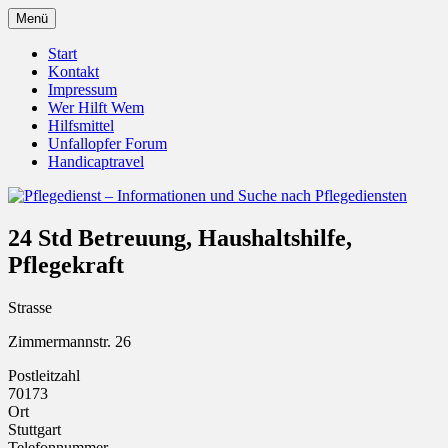
Zum
Menü
Inhalt
Pflegedienst.de ist ein Angebot vom
Pflegedienst – Informationen
springen
Start
Unfallopfer – Hilfswerk
Kontakt
und Suche nach Pflegediensten
Impressum
Wer Hilft Wem
Hilfsmittel
Unfallopfer Forum
Handicaptravel
24 Std Betreuung, Haushaltshilfe,
Pflegekraft
Strasse
Zimmermannstr. 26
Postleitzahl
70173
Ort
Stuttgart
Telefonnummer