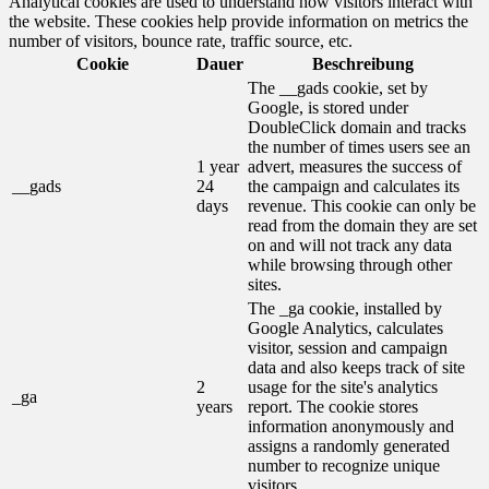
Analytical cookies are used to understand how visitors interact with
the website. These cookies help provide information on metrics the
number of visitors, bounce rate, traffic source, etc.
Cookie
Dauer
Beschreibung
The __gads cookie, set by
Google, is stored under
DoubleClick domain and tracks
the number of times users see an
1 year
advert, measures the success of
__gads
24
the campaign and calculates its
days
revenue. This cookie can only be
read from the domain they are set
on and will not track any data
while browsing through other
sites.
The _ga cookie, installed by
Google Analytics, calculates
visitor, session and campaign
data and also keeps track of site
2
usage for the site's analytics
_ga
years
report. The cookie stores
information anonymously and
assigns a randomly generated
number to recognize unique
visitors.