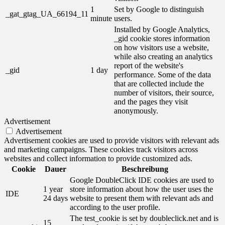
1
Set by Google to distinguish
_gat_gtag_UA_66194_11
minute
users.
Installed by Google Analytics,
_gid cookie stores information
on how visitors use a website,
while also creating an analytics
report of the website's
_gid
1 day
performance. Some of the data
that are collected include the
number of visitors, their source,
and the pages they visit
anonymously.
Advertisement
Advertisement
Advertisement cookies are used to provide visitors with relevant ads
and marketing campaigns. These cookies track visitors across
websites and collect information to provide customized ads.
Cookie
Dauer
Beschreibung
Google DoubleClick IDE cookies are used to
1 year
store information about how the user uses the
IDE
24 days
website to present them with relevant ads and
according to the user profile.
The test_cookie is set by doubleclick.net and is
15